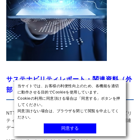
サステナビリティレポート・関連資料（外
当サイトでは、お客様の利便性向上のため、各機能を適切
部リンク）
に動作させる目的でCookieを使用しています。
Cookieの利用に同意頂ける場合は「同意する」ボタンを押
してください。
同意頂けない場合は、ブラウザを閉じて閲覧を中止してく
NTTデータグループおよびNTTグループでは、サステナビリ
ださい。
ティに関する情報を透明性をもって、詳細な取り組みや関連
データを発信しています。
同意する