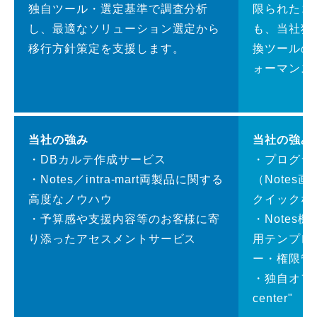
独自ツール・選定基準で調査分析
限られたコ
し、最適なソリューション選定から
も、当社独自
移行方針策定を支援します。
換ツールの
ォーマンス
当社の強み
当社の強み
・DBカルテ作成サービス
・プログラ
・Notes／intra-mart両製品に関する
（Notes画
高度なノウハウ
クイックな
・予算感や支援内容等のお客様に寄
・Notes
り添ったアセスメントサービス
用テンプレ
ー・権限管
・独自オフショ
center"