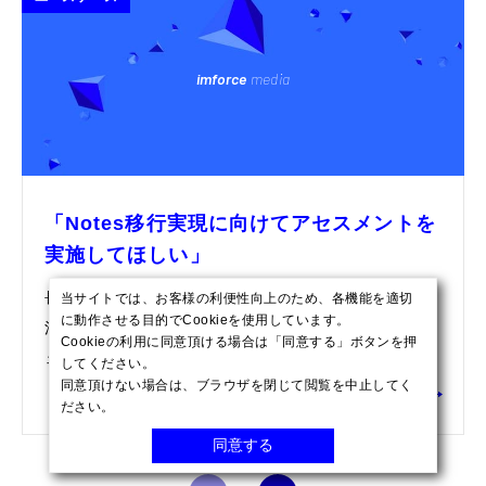
imforce
media
「Notes移行実現に向けてアセスメントを
実施してほしい」
長年のNotesビジネスの中で培った知見・ノウハウを
当サイトでは、お客様の利便性向上のため、各機能を適切
に動作させる目的でCookieを使用しています。
活用したNotes移行アセスメントを提供。グループウ
Cookieの利用に同意頂ける場合は「同意する」ボタンを押
ェアの代表格であ...
してください。
同意頂けない場合は、ブラウザを閉じて閲覧を中止してく
ださい。
同意する