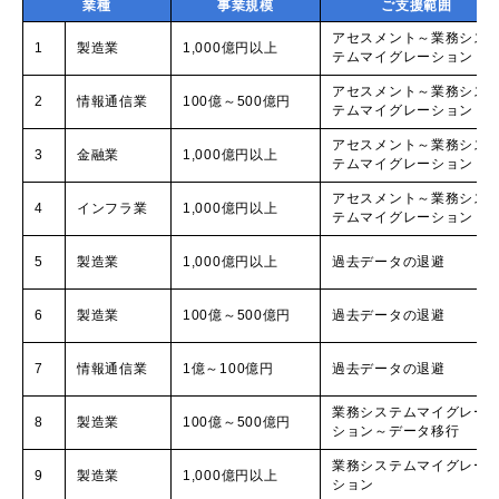
業種
事業規模
ご支援範囲
アセスメント～業務シス
1
製造業
1,000億円以上
テムマイグレーション
アセスメント～業務シス
2
情報通信業
100億～500億円
テムマイグレーション
アセスメント～業務シス
3
金融業
1,000億円以上
テムマイグレーション
アセスメント～業務シス
4
インフラ業
1,000億円以上
テムマイグレーション
5
製造業
1,000億円以上
過去データの退避
6
製造業
100億～500億円
過去データの退避
7
情報通信業
1億～100億円
過去データの退避
業務システムマイグレー
8
製造業
100億～500億円
ション～データ移行
業務システムマイグレー
9
製造業
1,000億円以上
ション