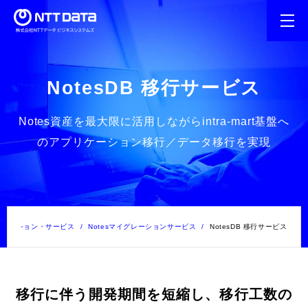
NotesDB 移行サービス
Notes資産を最大限に活用しながらintra-mart基盤へ
のアプリケーション移行／データ移行を実現
リューション・サービス
Notesマイグレーションサービス
NotesDB 移行サービス
移行に伴う開発期間を短縮し、移行工数の