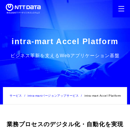
intra-mart Accel Platform
ビジネス革新を支えるWebアプリケーション基盤
ション・サービス
intra-martバージョンアップサービス
intra-mart Accel Platform
業務プロセスのデジタル化・自動化を実現