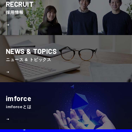
RECRUIT
採⽤情報
NEWS & TOPICS
ニュース & トピックス
imforce
imforceとは