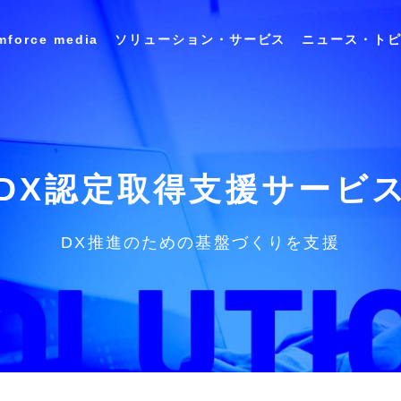
mforce media
ソリューション・サービス
ニュース・ト
会社概要 / アクセス
キャリア採用情報
ユースケース
インサイ
ランスレーション
アプリケーション
Data&
シリーズ
スイートシリーズ
Analysis
DX認定取得支援サービ
沿革
DX推進のための基盤づくりを支援
DX推進の取り組み
商業施設テナント管理ソリューション
食品・飲料メーカー向け 商品開発プラット
フォーム 「FooDesigner®」