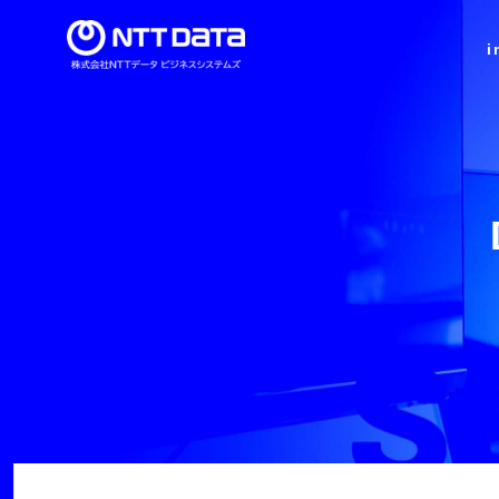
i
導入事例
当社の強み
新卒採用情報
セミナー情報
ビジネススイート
インテグレーション
ト
シリーズ
シリーズ
ミッション・ビジョン・バリュー
代表メッセージ
建設業界特化型ERP 「imforce Arch®」
決済サービスインテグレーション
顧客管理サービス