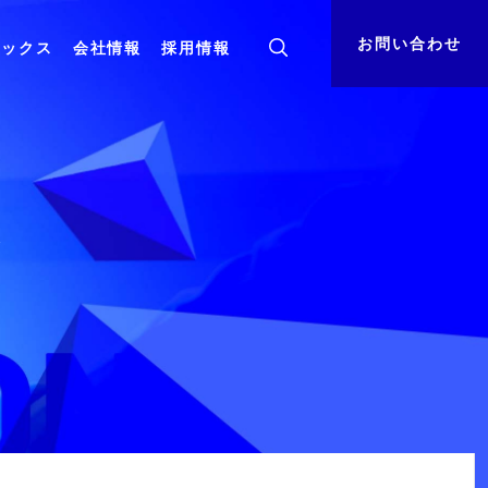
お問い合わせ
ピックス
会社情報
採用情報
ト
組織体制
資料ダウンロード
基盤・
コンサルティング
クラウド
ス
決算公告
サステナビリティ
小売業向けサービスインテグレーション
クラウドを活用した小売業様向けDX推進サー
ビス