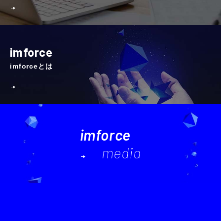
imforce
imforceとは
imforce
media