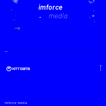
imforce
media
imforce media