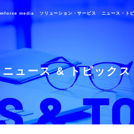
imforce media
ソリューション・サービス
ニュース・ト
会社概要 / アクセス
キャリア採用情報
ユースケース
インサイ
ランスレーション
アプリケーション
Data&
シリーズ
スイートシリーズ
Analysis
沿革
ニュース & トピックス
DX推進の取り組み
商業施設テナント管理ソリューション
食品・飲料メーカー向け 商品開発プラット
フォーム 「FooDesigner®」