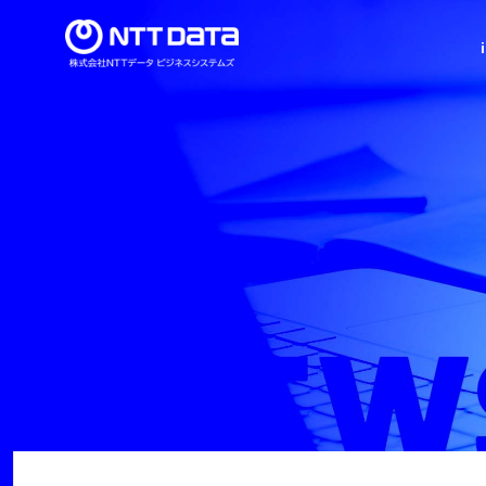
導入事例
当社の強み
新卒採用情報
セミナー情報
ビジネススイート
インテグレーション
ト
シリーズ
シリーズ
ミッション・ビジョン・バリュー
代表メッセージ
建設業界特化型ERP 「imforce Arch®」
決済サービスインテグレーション
顧客管理サービス