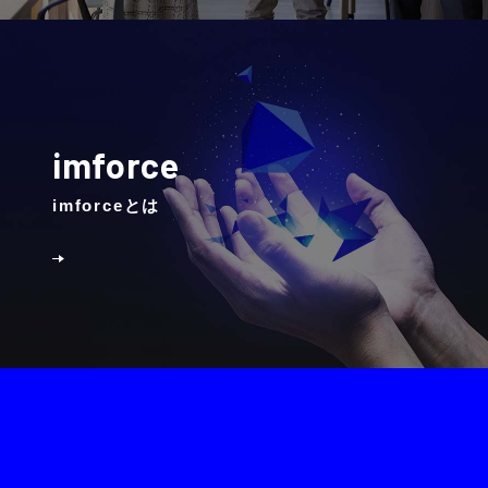
imforce
imforceとは