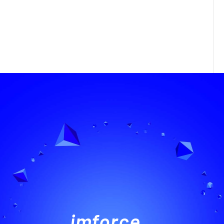
imforce