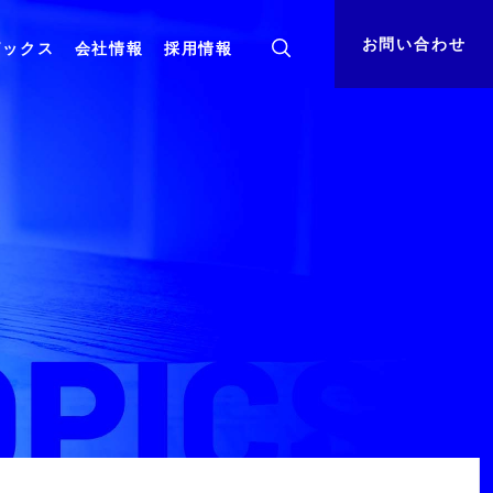
お問い合わせ
ピックス
会社情報
採用情報
ト
組織体制
資料ダウンロード
基盤・
コンサルティング
クラウド
決算公告
サステナビリティ
小売業向けサービスインテグレーション
クラウドを活用した小売業様向けDX推進サー
ビス