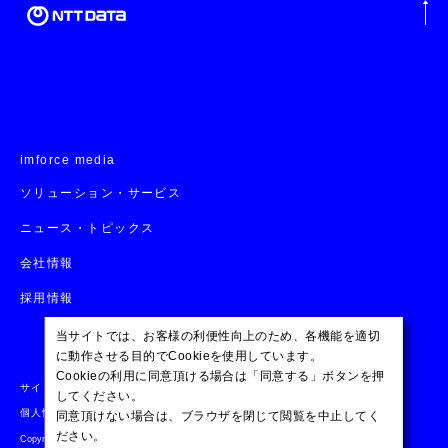
imforce media
ソリューション・サービス
ニュース・トピックス
会社情報
採用情報
当サイトでは、お客様の利便性向上のため、各機能を適切
に動作させる目的でCookieを使用しています。
Cookieの利用に同意頂ける場合は「同意する」ボタンを押
サイトマップ
サイトのご利用条件
個人情報保護方針
してください。
個人情報の取り扱い
ISOへの取り組み
セキュリティポリシー
同意頂けない場合は、ブラウザを閉じて閲覧を中止してく
ださい。
Copyright © NTT DATA BUSINESS SYSTEMS Corporation