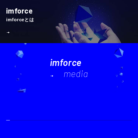
imforce
imforceとは
imforce
media