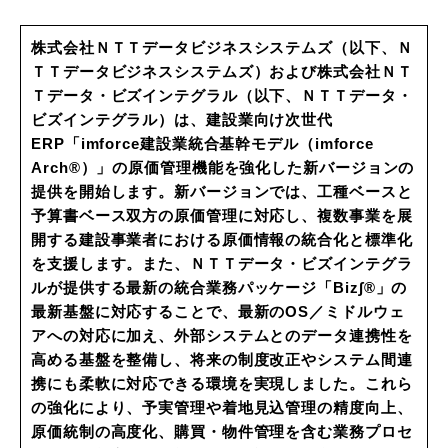
株式会社ＮＴＴデータビジネスシステムズ（以下、Ｎ
ＴＴデータビジネスシステムズ）および株式会社ＮＴ
Ｔデータ・ビズインテグラル（以下、ＮＴＴデータ・
ビズインテグラル）は、建設業向け次世代
ERP「imforce建設業統合基幹モデル（imforce
Arch®）」の原価管理機能を強化した新バージョンの
提供を開始します。新バージョンでは、工種ベースと
予算書ベース双方の原価管理に対応し、複数事業を展
開する建設事業者における原価情報の統合化と標準化
を支援します。また、ＮＴＴデータ・ビズインテグラ
ルが提供する最新の統合業務パッケージ「Biz∫®」の
最新基盤に対応することで、最新のOS／ミドルウェ
アへの対応に加え、外部システムとのデータ連携性を
高める基盤を整備し、将来の制度改正やシステム間連
携にも柔軟に対応できる環境を実現しました。これら
の強化により、予実管理や着地見込管理の精度向上、
原価統制の高度化、購買・物件管理を含む業務プロセ