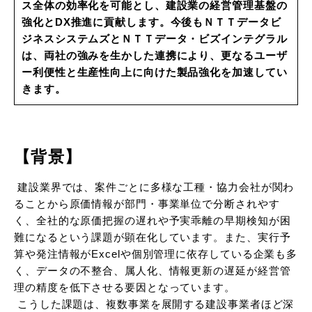
ス全体の効率化を可能とし、建設業の経営管理基盤の
強化とDX推進に貢献します。今後もＮＴＴデータビ
ジネスシステムズとＮＴＴデータ・ビズインテグラル
は、両社の強みを生かした連携により、更なるユーザ
ー利便性と生産性向上に向けた製品強化を加速してい
きます。
【背景】
建設業界では、案件ごとに多様な工種・協力会社が関わ
ることから原価情報が部門・事業単位で分断されやす
く、全社的な原価把握の遅れや予実乖離の早期検知が困
難になるという課題が顕在化しています。また、実行予
算や発注情報がExcelや個別管理に依存している企業も多
く、データの不整合、属人化、情報更新の遅延が経営管
理の精度を低下させる要因となっています。
こうした課題は、複数事業を展開する建設事業者ほど深