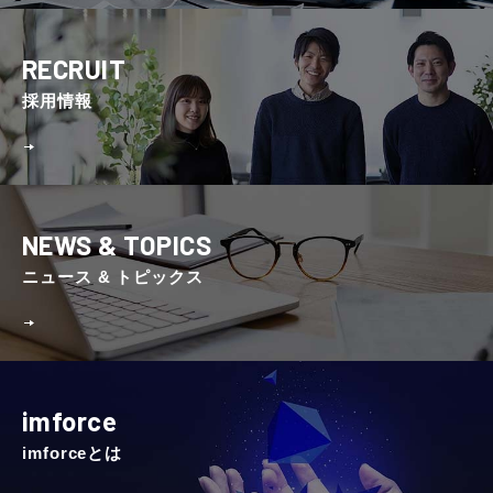
RECRUIT
採⽤情報
NEWS & TOPICS
ニュース & トピックス
imforce
imforceとは