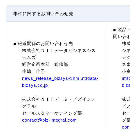
本件に関するお問い合わせ先
■ 製
問い合
■ 報道関係のお問い合わせ先
株
株式会社ＮＴＴデータビジネスシス
ジ
テムズ
デ
経営企画本部 総務部
ズ
小嶋 佳子
小
news_release_bizsys@hml.nttdata-
imf
bizsys.co.jp
biz
株式会社ＮＴＴデータ・ビズインテ
株
グラル
ビ
セールス＆マーケティング部
セ
contact@biz-integral.com
グ
con