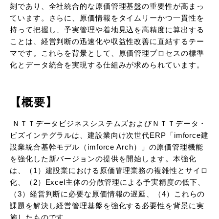
刻であり、全社統合的な原価管理基盤の重要性が高まっ
ています。さらに、原価情報をタイムリーかつ一貫性を
持って把握し、予実管理や着地見込を高精度に算出する
ことは、経営判断の迅速化や収益性改善に直結するテー
マです。これらを背景として、原価管理プロセスの標準
化とデータ統合を実現する仕組みが求められています。
【概要】
ＮＴＴデータビジネスシステムズおよびＮＴＴデータ・
ビズインテグラルは、建設業向け次世代ERP「imforce建
設業統合基幹モデル（imforce Arch）」の原価管理機能
を強化した新バージョンの提供を開始します。本強化
は、（1）建設業における原価管理業務の複雑性とサイロ
化、（2）Excel主体の分散管理による予実精度の低下、
（3）経営判断に必要な原価情報の遅延、（4）これらの
課題を解決し経営管理基盤を強化する必要性を背景に実
施したものです。