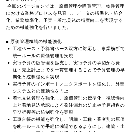
今回のバージョンでは、原価管理や購買管理、物件管理
における業務プロセスを見直し、データの標準化・統合
化、業務効率化、予実・着地見込の精度向上を実現する
ための機能強化を行いました。
■ 原価管理領域の機能強化
工種ベース・予算書ベース双方に対応し、事業横断で
統一ルールの原価管理を実現
実行予算の版管理を拡充し、実行予算の承認から発
注・売上計上までを一貫管理することで予算管理の早
期化と統制強化を実現
実行予算のインポート／エクスポートを強化し、外部
システムとの連動性を向上
着地見込管理を強化し、原価管理の標準化・視認性向
上と着地見込承認による発注漏れの防止や予算超過の
早期把握等の統制強化を実現
工事台帳の機能を強化し、明細・工種・業者別の原価
を統一ルールで手軽に確認できるようにし、建築・土