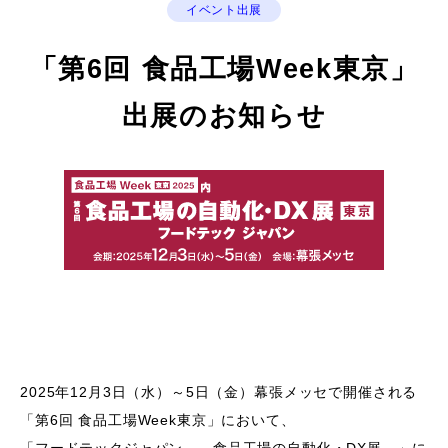
イベント出展
「第6回 食品工場Week東京」
出展のお知らせ
2025
年
12
月
3
日（水）～
5
日（金）幕張メッセで開催される
「第
6
回 食品工場
Week
東京」において、