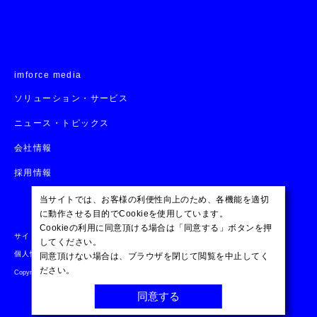
imforce media
ソリューション・サービス
ニュース・トピックス
会社情報
採用情報
当サイトでは、お客様の利便性向上のため、各機能を適切
に動作させる目的でCookieを使用しています。
Cookieの利用に同意頂ける場合は「同意する」ボタンを押
サイトマップ
サイトのご利用条件
個人情報保護方針
してください。
個人情報の取り扱い
ISOへの取り組み
セキュリティポリシー
同意頂けない場合は、ブラウザを閉じて閲覧を中止してく
ださい。
Copyright © NTT DATA BUSINESS SYSTEMS Corporation
同意する