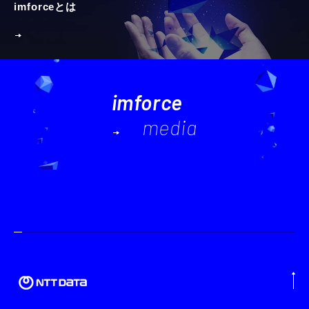
imforceとは
imforce
media