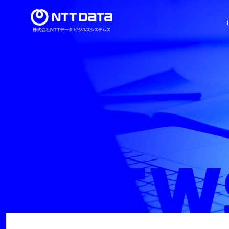
導入事例
当社の強み
新卒採用情報
セミナー情報
ビジネススイート
インテグレーション
ト
シリーズ
シリーズ
ミッション・ビジョン・バリュー
代表メッセージ
建設業界特化型ERP 「imforce Arch®」
決済サービスインテグレーション
顧客管理サービス