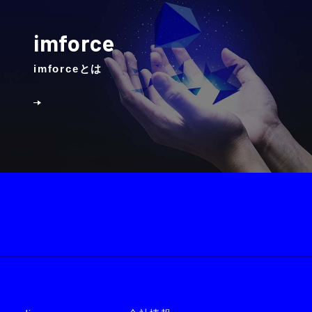
imforce
imforceとは