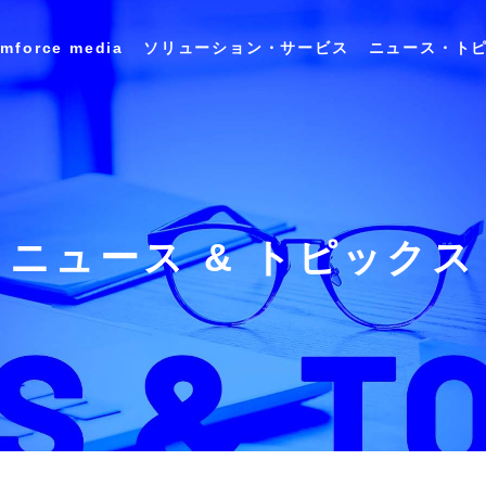
imforce media
ソリューション・サービス
ニュース・ト
会社概要 / アクセス
キャリア採用情報
ユースケース
インサイ
ランスレーション
アプリケーション
Data&
シリーズ
スイートシリーズ
Analysis
沿革
ニュース & トピックス
DX推進の取り組み
商業施設テナント管理ソリューション
食品・飲料メーカー向け 商品開発プラット
フォーム 「FooDesigner®」