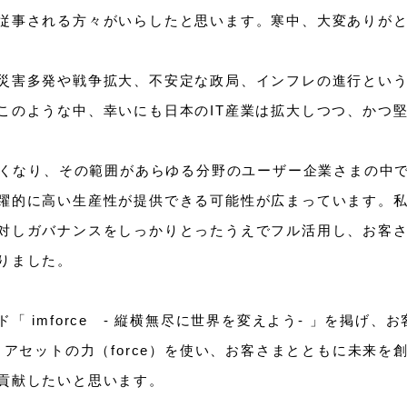
従事される方々がいらしたと思います。寒中、大変ありが
災害多発や戦争拡大、不安定な政局、インフレの進行とい
このような中、幸いにも日本のIT産業は拡大しつつ、かつ
が低くなり、その範囲があらゆる分野のユーザー企業さまの中
躍的に高い生産性が提供できる可能性が広まっています。私
対しガバナンスをしっかりとったうえでフル活用し、お客
りました。
「 imforce - 縦横無尽に世界を変えよう- 」を掲げ
アセットの力（force）を使い、お客さまとともに未来を創出
貢献したいと思います。