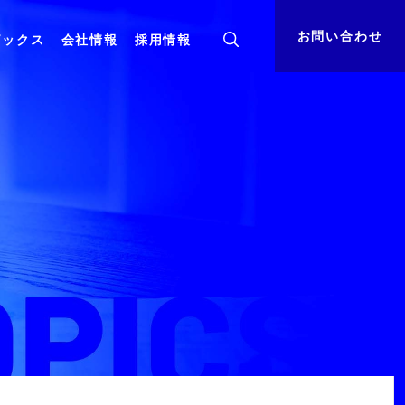
お問い合わせ
ピックス
会社情報
採用情報
ト
組織体制
資料ダウンロード
基盤・
コンサルティング
クラウド
決算公告
サステナビリティ
小売業向けサービスインテグレーション
クラウドを活用した小売業様向けDX推進サー
ビス