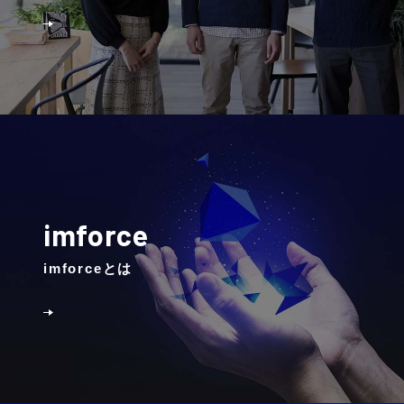
imforce
imforceとは