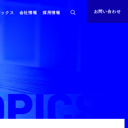
お問い合わせ
ピックス
会社情報
採用情報
ト
組織体制
資料ダウンロード
基盤・
コンサルティング
クラウド
決算公告
サステナビリティ
小売業向けサービスインテグレーション
クラウドを活用した小売業様向けDX推進サー
ビス