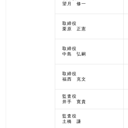
望月 修一
取締役
栗原 正憲
取締役
中島 弘嗣
取締役
福西 克文
監査役
井手 寛貴
監査役
土橋 謙