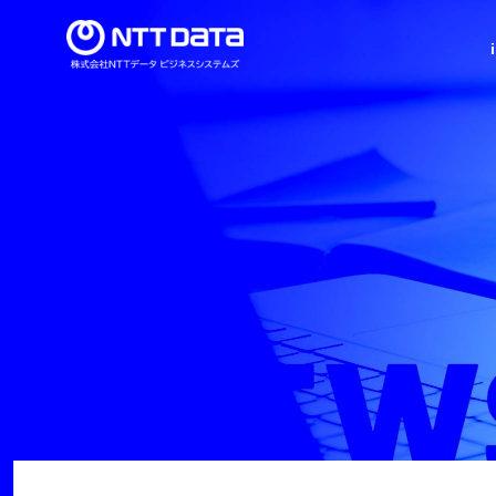
導入事例
当社の強み
新卒採用情報
セミナー情報
ビジネススイート
インテグレーション
ト
シリーズ
シリーズ
ミッション・ビジョン・バリュー
代表メッセージ
建設業界特化型ERP 「imforce Arch®」
決済サービスインテグレーション
顧客管理サービス