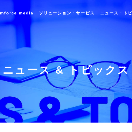
imforce media
ソリューション・サービス
ニュース・ト
会社概要 / アクセス
キャリア採用情報
ユースケース
インサイ
ランスレーション
アプリケーション
Data&
シリーズ
スイートシリーズ
Analysis
沿革
ニュース & トピックス
DX推進の取り組み
商業施設テナント管理ソリューション
食品・飲料メーカー向け 商品開発プラット
フォーム 「FooDesigner®」