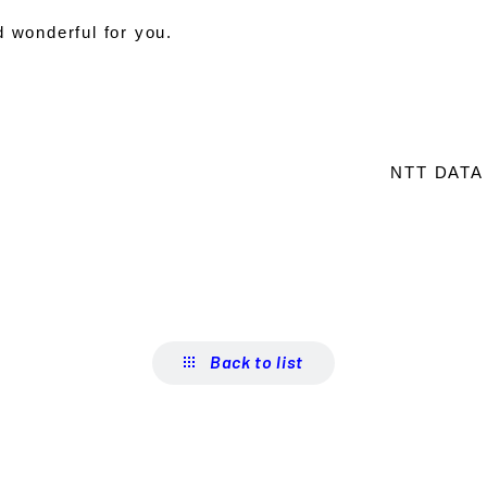
d wonderful for you.
NTT DATA 
Back to list