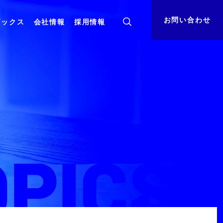
お問い合わせ
ピックス
会社情報
採用情報
ト
組織体制
資料ダウンロード
基盤・
コンサルティング
クラウド
決算公告
サステナビリティ
小売業向けサービスインテグレーション
クラウドを活用した小売業様向けDX推進サー
ビス