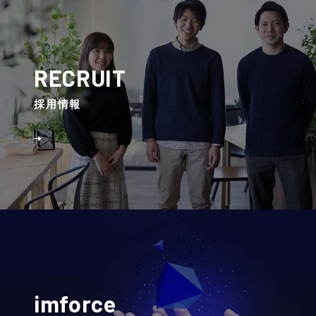
RECRUIT
採⽤情報
imforce