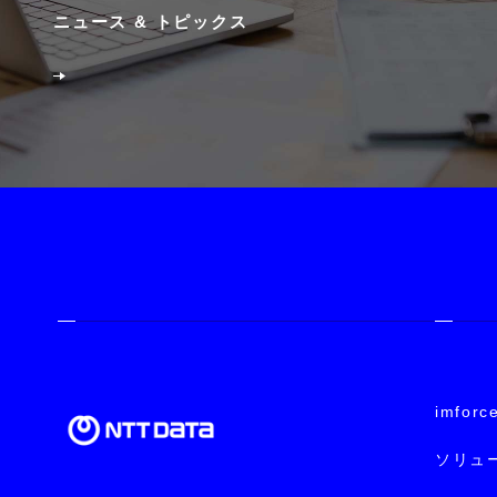
ニュース & トピックス
imforc
ソリュ