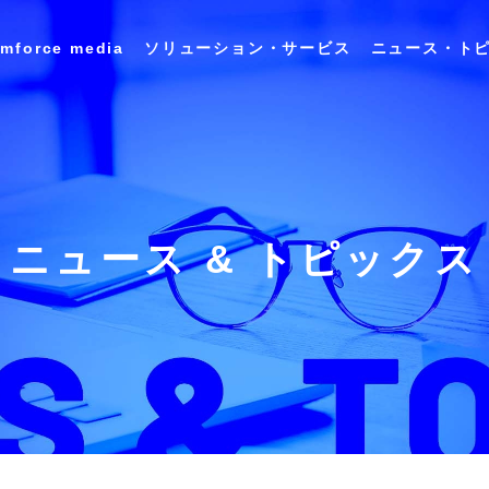
imforce media
ソリューション・サービス
ニュース・ト
会社概要 / アクセス
キャリア採用情報
ユースケース
インサイ
ランスレーション
アプリケーション
Data&
シリーズ
スイートシリーズ
Analysis
沿革
ニュース & トピックス
DX推進の取り組み
商業施設テナント管理ソリューション
食品・飲料メーカー向け 商品開発プラット
フォーム 「FooDesigner®」