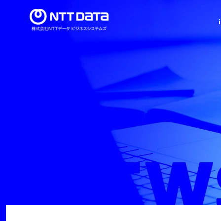
導入事例
当社の強み
新卒採用情報
セミナー情報
ビジネススイート
インテグレーション
ト
シリーズ
シリーズ
ミッション・ビジョン・バリュー
代表メッセージ
建設業界特化型ERP 「imforce Arch®」
決済サービスインテグレーション
顧客管理サービス