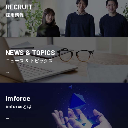
RECRUIT
採⽤情報
NEWS & TOPICS
ニュース & トピックス
imforce
imforceとは