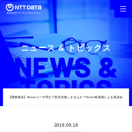
ニュース & トピックス
ス
【開催報告】Notesユーザ同士で意見交換しませんか？Notes有識者による座談会
2019.09.18