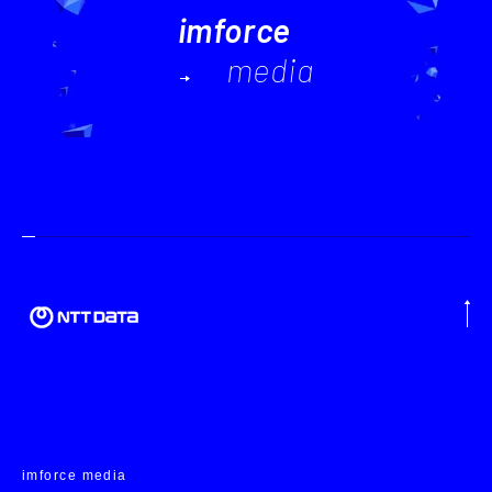
imforce
media
imforce media