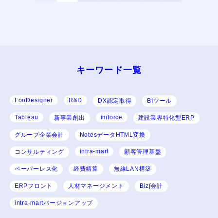
キーワード⼀覧
FooDesigner
R&D
DX認定取得
BIツール
Tableau
imforce
新事業創出
建設業界特化型ERP
グループ企業会計
NotesデータHTML変換
intra-mart
コンサルティング
顧客管理基盤
ペーパーレス化
経費精算
無線LAN構築
ERPフロント
人材マネージメント
Biz∫会計
intra-martバージョンアップ