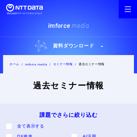
imforce
media
資料ダウンロード
ホーム
セミナー情報
過去セミナー情報
imforce media
過去セミナー情報
課題でさらに絞り込む
全て表⽰する
DX推進
AI活用