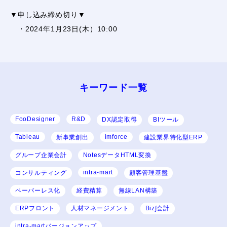
▼申し込み締め切り▼
・2024年1月23日(木）10:00
キーワード⼀覧
FooDesigner
R&D
DX認定取得
BIツール
Tableau
imforce
新事業創出
建設業界特化型ERP
グループ企業会計
NotesデータHTML変換
intra-mart
コンサルティング
顧客管理基盤
ペーパーレス化
経費精算
無線LAN構築
ERPフロント
人材マネージメント
Biz∫会計
intra-martバージョンアップ