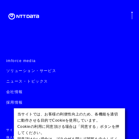
imforce media
ソリューション・サービス
ニュース・トピックス
会社情報
採用情報
当サイトでは、お客様の利便性向上のため、各機能を適切
に動作させる目的でCookieを使用しています。
Cookieの利用に同意頂ける場合は「同意する」ボタンを押
サイトマップ
サイトのご利用条件
個人情報保護方針
してください。
個人情報の取り扱い
ISOへの取り組み
セキュリティポリシー