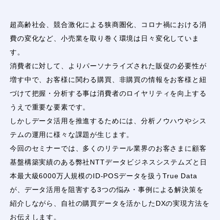
超高齢社会、競合激化による狭商圏化、コロナ禍における消
費の変化など、小売業を取り巻く環境は日々変化していま
す。
消費者に対して、よりパーソナライズされた販促の必要性が
増す中で、お客様に関わる購買、非購買の情報をお客様と紐
づけて把握・分析する事は消費者のロイヤリティを向上する
うえで重要な要素です。
しかしデータ活用を推進するためには、分析ノウハウやシス
テムの運用に様々な課題が生じます。
今回のセミナーでは、多くのリテール業界のお客さまに顧客
基盤構築実績のある弊社NTTデータビジネスシステムズと日
本最大級6000万人規模のID-POSデータを扱うTrue Data
が、データ活用を阻害する3つの悩み・事例による解決策を
紹介しながら、自社の購買データを活かしたDXの実現方法を
お伝えします。