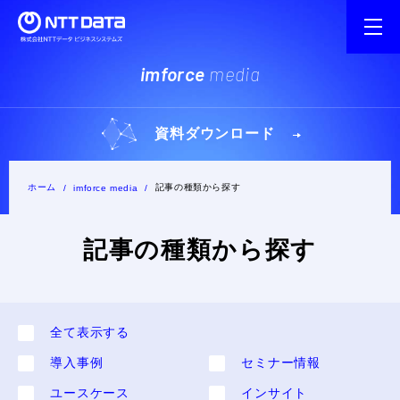
imforce
media
資料ダウンロード
ホーム
記事の種類から探す
imforce media
記事の種類から探す
全て表⽰する
導入事例
セミナー情報
ユースケース
インサイト