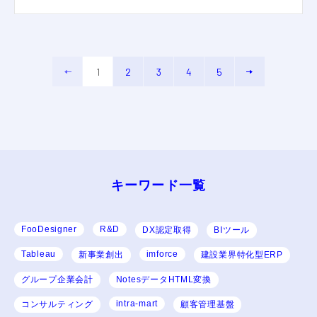
1
2
3
4
5
キーワード⼀覧
FooDesigner
R&D
DX認定取得
BIツール
Tableau
imforce
新事業創出
建設業界特化型ERP
グループ企業会計
NotesデータHTML変換
intra-mart
コンサルティング
顧客管理基盤