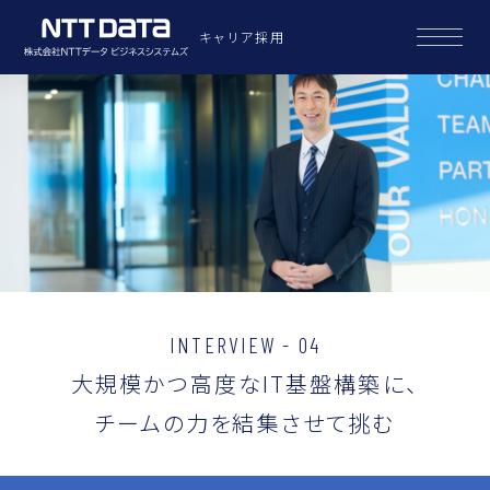
キャリア採用
I
N
T
E
R
V
I
E
W
-
0
4
大規模かつ高度なIT基盤構築に、
チームの力を結集させて挑む