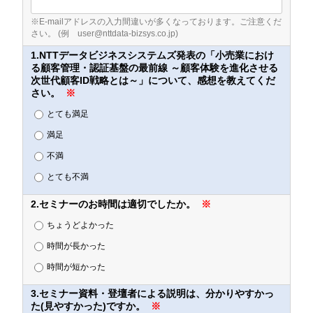
※E-mailアドレスの入力間違いが多くなっております。ご注意くだ
さい。 (例 user@nttdata-bizsys.co.jp)
1.NTTデータビジネスシステムズ発表の「小売業におけ
る顧客管理・認証基盤の最前線 ～顧客体験を進化させる
次世代顧客ID戦略とは～」について、感想を教えてくだ
さい。
※
とても満足
満足
不満
とても不満
2.セミナーのお時間は適切でしたか。
※
ちょうどよかった
時間が長かった
時間が短かった
3.セミナー資料・登壇者による説明は、分かりやすかっ
た(見やすかった)ですか。
※