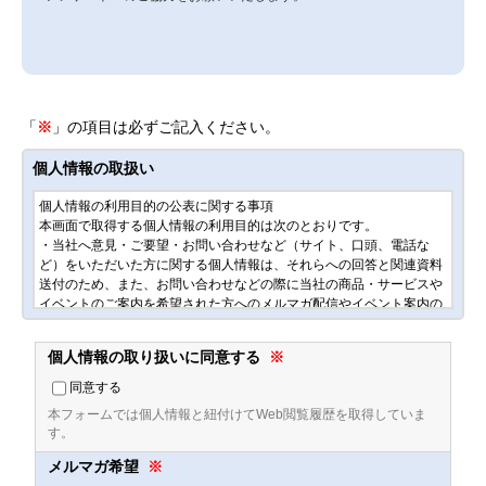
「
※
」の項目は必ずご記入ください。
個人情報の取扱い
個人情報の利用目的の公表に関する事項
本画面で取得する個人情報の利用目的は次のとおりです。
・当社へ意見・ご要望・お問い合わせなど（サイト、口頭、電話な
ど）をいただいた方に関する個人情報は、それらへの回答と関連資料
送付のため、また、お問い合わせなどの際に当社の商品・サービスや
イベントのご案内を希望された方へのメルマガ配信やイベント案内の
ため
個人情報の取り扱いに同意する
※
その他、個人情報に関する内容は下記よりご確認ください。
■個人情報保護方針
同意する
https://www.nttdata-bizsys.co.jp/privacy/
本フォームでは個人情報と紐付けてWeb閲覧履歴を取得していま
す。
■個人情報の取り扱い
メルマガ希望
※
https://www.nttdata-bizsys.co.jp/privacy/treatment.html