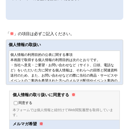
「
※
」の項目は必ずご記入ください。
個人情報の取扱い
個人情報の利用目的の公表に関する事項
本画面で取得する個人情報の利用目的は次のとおりです。
・当社へ意見・ご要望・お問い合わせなど（サイト、口頭、電話な
ど）をいただいた方に関する個人情報は、それらへの回答と関連資料
送付のため、また、お問い合わせなどの際に当社の商品・サービスや
イベントのご案内を希望された方へのメルマガ配信やイベント案内の
ため
個人情報の取り扱いに同意する
※
その他、個人情報に関する内容は下記よりご確認ください。
■個人情報保護方針
同意する
https://www.nttdata-bizsys.co.jp/privacy/
本フォームでは個人情報と紐付けてWeb閲覧履歴を取得していま
す。
■個人情報の取り扱い
メルマガ希望
※
https://www.nttdata-bizsys.co.jp/privacy/treatment.html